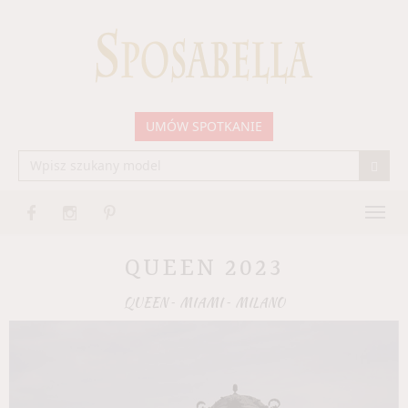
UMÓW SPOTKANIE
Togg
navig
QUEEN 2023
QUEEN
-
MIAMI
-
MILANO